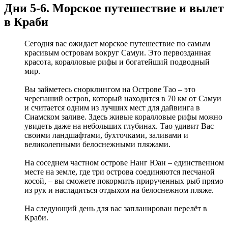
Дни 5-6. Морское путешествие и вылет
в Краби
Сегодня вас ожидает морское путешествие по самым
красивым островам вокруг Самуи. Это первозданная
красота, коралловые рифы и богатейший подводный
мир.
Вы займетесь снорклингом на Острове Тао – это
черепаший остров, который находится в 70 км от Самуи
и считается одним из лучших мест для дайвинга в
Сиамском заливе. Здесь живые коралловые рифы можно
увидеть даже на небольших глубинах. Тао удивит Вас
своими ландшафтами, бухточками, заливами и
великолепными белоснежными пляжами.
На соседнем частном острове Нанг Юан – единственном
месте на земле, где три острова соединяются песчаной
косой, – вы сможете покормить прирученных рыб прямо
из рук и насладиться отдыхом на белоснежном пляже.
На следующий день для вас запланирован перелёт в
Краби.