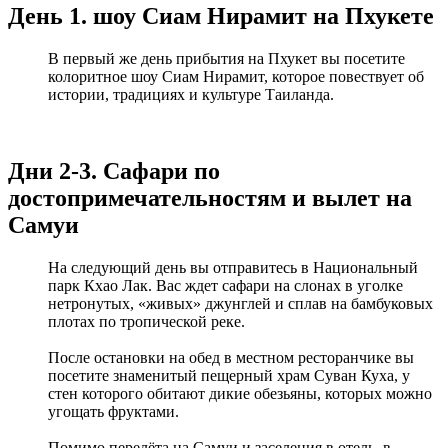
День 1. шоу Сиам Нирамит на Пхукете
В первый же день прибытия на Пхукет вы посетите
колоритное шоу Сиам Нирамит, которое повествует об
истории, традициях и культуре Таиланда.
Дни 2-3. Сафари по
достопримечательностям и вылет на
Самуи
На следующий день вы отправитесь в Национальный
парк Кхао Лак. Вас ждет сафари на слонах в уголке
нетронутых, «живых» джунглей и сплав на бамбуковых
плотах по тропической реке.
После остановки на обед в местном ресторанчике вы
посетите знаменитый пещерный храм Суван Куха, у
стен которого обитают дикие обезьяны, которых можно
угощать фруктами.
Помимо перелёта на Самуи и заселения в отель, в