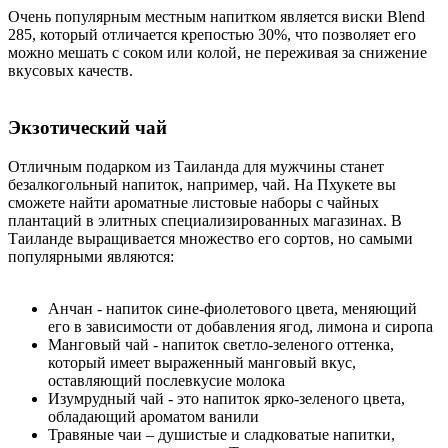
Очень популярным местным напитком является виски Blend
285, который отличается крепостью 30%, что позволяет его
можно мешать с соком или колой, не переживая за снижение
вкусовых качеств.
Экзотический чай
Отличным подарком из Таиланда для мужчины станет
безалкогольный напиток, например, чай. На Пхукете вы
сможете найти ароматные листовые наборы с чайных
плантаций в элитных специализированных магазинах. В
Таиланде выращивается множество его сортов, но самыми
популярными являются:
Анчан - напиток сине-фиолетового цвета, меняющий
его в зависимости от добавления ягод, лимона и сиропа
Манговый чай - напиток светло-зеленого оттенка,
который имеет выраженный манговый вкус,
оставляющий послевкусие молока
Изумрудный чай - это напиток ярко-зеленого цвета,
обладающий ароматом ванили
Травяные чаи – душистые и сладковатые напитки,