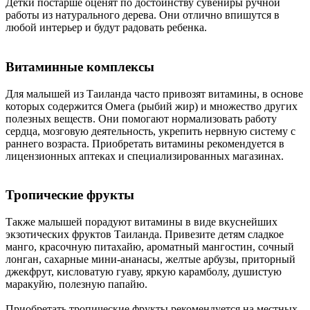
Детки постарше оценят по достоинству сувениры ручной
работы из натурального дерева. Они отлично впишутся в
любой интерьер и будут радовать ребенка.
Витаминные комплексы
Для малышей из Таиланда часто привозят витамины, в основе
которых содержится Омега (рыбий жир) и множество других
полезных веществ. Они помогают нормализовать работу
сердца, мозговую деятельность, укрепить нервную систему с
раннего возраста. Приобретать витамины рекомендуется в
лицензионных аптеках и специализированных магазинах.
Тропические фрукты
Также малышей порадуют витамины в виде вкуснейших
экзотических фруктов Таиланда. Привезите детям сладкое
манго, красочную питахайю, ароматный мангостин, сочный
лонган, сахарные мини-ананасы, желтые арбузы, приторный
джекфрут, кисловатую гуаву, яркую карамболу, душистую
маракуйю, полезную папайю.
Приобретать тропические фрукты рекомендуется на местных