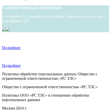
Скачайте мобильное приложение
и оставайтесь с нами всегда на связи. Новости, акции и чат с
консьержем 24/7.
НАШИ ПРЕИМУЩЕСТВА
- Индивидуальный подход и забота
- Круглосуточная поддержка
Подробнее
НАШИ ПРЕИМУЩЕСТВА
- Конфиденциальность и безопасность
- Привилегии в тысячах отелей
Подробнее
Политика обработки персональных данных Общество с
ограниченной ответственностью «PC ТЛС»
Общество с ограниченной ответственностью «PC ТЛС»
Политика ООО «PC ТЛС» в отношении обработки
персональных данных
Москва 2016 г.