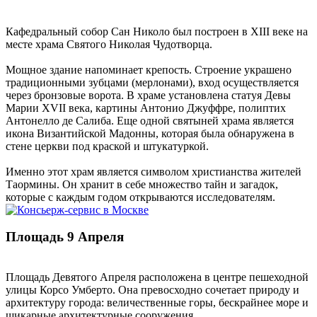
Кафедральный собор Сан Николо был построен в XIII веке на
месте храма Святого Николая Чудотворца.
Мощное здание напоминает крепость. Строение украшено
традиционными зубцами (мерлонами), вход осуществляется
через бронзовые ворота. В храме установлена статуя Девы
Марии XVII века, картины Антонио Джуффре, полиптих
Антонелло де Салиба. Еще одной святыней храма является
икона Византийской Мадонны, которая была обнаружена в
стене церкви под краской и штукатуркой.
Именно этот храм является символом христианства жителей
Таормины. Он хранит в себе множество тайн и загадок,
которые с каждым годом открываются исследователям.
Площадь 9 Апреля
Площадь Девятого Апреля расположена в центре пешеходной
улицы Корсо Умберто. Она превосходно сочетает природу и
архитектуру города: величественные горы, бескрайнее море и
шикарные архитектурные сооружения.