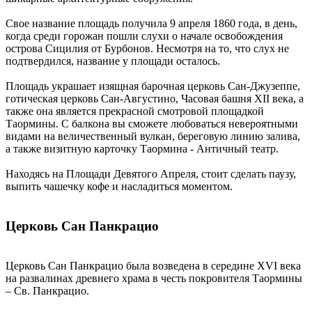
Свое название площадь получила 9 апреля 1860 года, в день,
когда среди горожан пошли слухи о начале освобождения
острова Сицилия от Бурбонов. Несмотря на то, что слух не
подтвердился, название у площади осталось.
Площадь украшает изящная барочная церковь Сан-Джузеппе,
готическая церковь Сан-Августино, Часовая башня XII века, а
также она является прекрасной смотровой площадкой
Таормины. С балкона вы сможете любоваться невероятными
видами на величественный вулкан, береговую линию залива,
а также визитную карточку Таормина - Античный театр.
Находясь на Площади Девятого Апреля, стоит сделать паузу,
выпить чашечку кофе и насладиться моментом.
Церковь Сан Панкрацио
Церковь Сан Панкрацио была возведена в середине XVI века
на развалинах древнего храма в честь покровителя Таормины
– Св. Панкрацио.