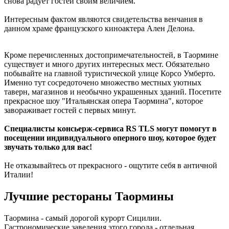
снова радует гостей своим величием.
Интересным фактом являются свидетельства венчания в
данном храме французского киноактера Ален Делона.
Кроме перечисленных достопримечательностей, в Таормине
существует и много других интересных мест. Обязательно
побывайте на главной туристической улице Корсо Умберто.
Именно тут сосредоточено множество местных уютных
таверн, магазинов и необычно украшенных зданий. Посетите
прекрасное шоу "Итальянская опера Таормина", которое
завораживает гостей с первых минут.
Специалисты консьерж-сервиса RS TLS могут помогут в
посещении индивидуального оперного шоу, которое будет
звучать только для вас!
Не отказывайтесь от прекрасного - ощутите себя в античной
Италии!
Лучшие рестораны Таормины
Таормина - самый дорогой курорт Сицилии.
Гастрономические заведения этого города - отдельная