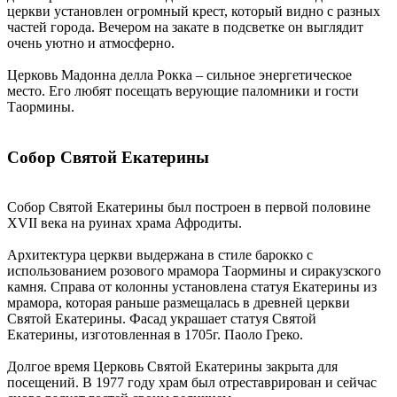
церкви установлен огромный крест, который видно с разных
частей города. Вечером на закате в подсветке он выглядит
очень уютно и атмосферно.
Церковь Мадонна делла Рокка – сильное энергетическое
место. Его любят посещать верующие паломники и гости
Таормины.
Собор Святой Екатерины
Собор Святой Екатерины был построен в первой половине
XVII века на руинах храма Афродиты.
Архитектура церкви выдержана в стиле барокко с
использованием розового мрамора Таормины и сиракузского
камня. Справа от колонны установлена статуя Екатерины из
мрамора, которая раньше размещалась в древней церкви
Святой Екатерины. Фасад украшает статуя Святой
Екатерины, изготовленная в 1705г. Паоло Греко.
Долгое время Церковь Святой Екатерины закрыта для
посещений. В 1977 году храм был отреставрирован и сейчас