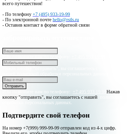
всего путешествия!
- По телефону
+7 (495) 933-19-99
- По электронной почте
hello@rstls.ru
- Оставив контакт в форме обратной связи
забронировать путешествие
Или позвоните нам по телефону:
+7 495 933 19 99
Нажав кнопку "отправить", вы соглашаетесь с
нашей
политикой обработки персональных данных.
Отправить
Или позвоните нам по телефону:
+7 495 933 19 99
Нажав
кнопку "отправить", вы соглашаетесь с нашей
политикой
обработки персональных данных.
Подтвердите свой телефон
На номер +7(999) 999-99-99 отправлен код из 4-х цифр.
Введите его, чтобы подтвердить телефон.