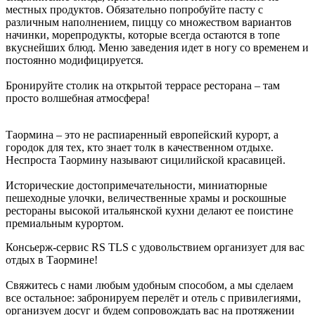
местных продуктов. Обязательно попробуйте пасту с
различным наполнением, пиццу со множеством вариантов
начинки, морепродукты, которые всегда остаются в топе
вкуснейших блюд. Меню заведения идет в ногу со временем и
постоянно модифицируется.
Бронируйте столик на открытой террасе ресторана – там
просто волшебная атмосфера!
Таормина – это не распиаренный европейский курорт, а
городок для тех, кто знает толк в качественном отдыхе.
Неспроста Таормину называют сицилийской красавицей.
Исторические достопримечательности, миниатюрные
пешеходные улочки, величественные храмы и роскошные
рестораны высокой итальянской кухни делают ее поистине
премиальным курортом.
Консьерж-сервис RS TLS с удовольствием организует для вас
отдых в Таормине!
Свяжитесь с нами любым удобным способом, а мы сделаем
все остальное: забронируем перелёт и отель с привилегиями,
организуем досуг и будем сопровождать вас на протяжении