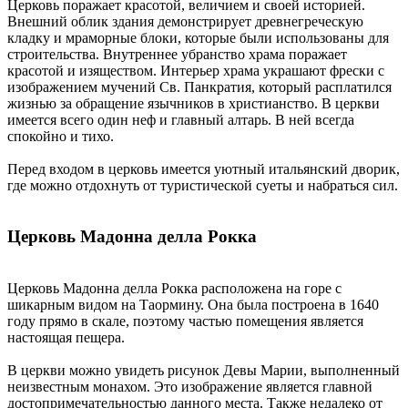
Церковь поражает красотой, величием и своей историей.
Внешний облик здания демонстрирует древнегреческую
кладку и мраморные блоки, которые были использованы для
строительства. Внутреннее убранство храма поражает
красотой и изяществом. Интерьер храма украшают фрески с
изображением мучений Св. Панкратия, который расплатился
жизнью за обращение язычников в христианство. В церкви
имеется всего один неф и главный алтарь. В ней всегда
спокойно и тихо.
Перед входом в церковь имеется уютный итальянский дворик,
где можно отдохнуть от туристической суеты и набраться сил.
Церковь Мадонна делла Рокка
Церковь Мадонна делла Рокка расположена на горе с
шикарным видом на Таормину. Она была построена в 1640
году прямо в скале, поэтому частью помещения является
настоящая пещера.
В церкви можно увидеть рисунок Девы Марии, выполненный
неизвестным монахом. Это изображение является главной
достопримечательностью данного места. Также недалеко от