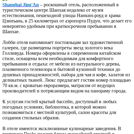
Shanghai Jing'An
– роскошный отель, расположенный в
туристическом центре Шанхая недалеко от музея
естествознания, пешеходной улицы Нанкин-роуд и храма
Цзинъань, в 25 километрах от аэропорта Пудун, что делает его
невероятно удобным при краткосрочном пребывании в
Шанхае.
Лобби отеля напоминает постояльцам зал художественной
галереи, где размещены портреты звезд золотого века
Голливуда. Номера оформлены в современном китайском
стиле, оснащены всем необходимым для комфортного
пребывания и отдыха: от мебели из натурального дерева,
плазменного телевизора и бытовой кухонной техники до
душевых принадлежностей, набора для чая и кофе, халатов из
деликатных тканей. Люкс предлагает гостям номер площадью
70 кв.м. с кроватью евроразмера, матрасом от ведущих
производителей и потрясающим видом на панораму города.
К услугам гостей крытый бассейн, доступный в любых
погодных условиях, библиотека, в которой можно
познакомиться с местной культурой, салон красоты для
создания стильных образов.
В отеле имеются эксклюзивные кулинарные заведения. В
ресторане Docks подают блюда шанхайской местной и