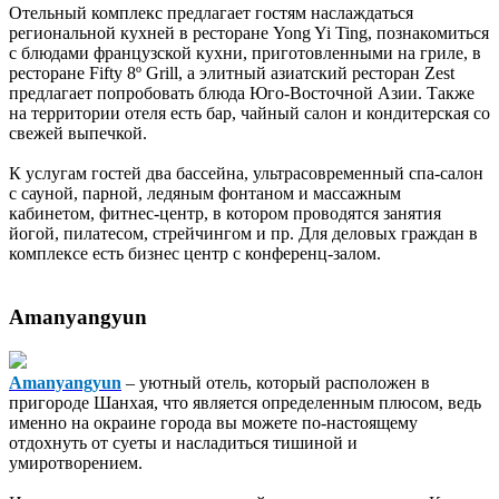
Отельный комплекс предлагает гостям наслаждаться
региональной кухней в ресторане Yong Yi Ting, познакомиться
с блюдами французской кухни, приготовленными на гриле, в
ресторане Fifty 8º Grill, а элитный азиатский ресторан Zest
предлагает попробовать блюда Юго-Восточной Азии. Также
на территории отеля есть бар, чайный салон и кондитерская со
свежей выпечкой.
К услугам гостей два бассейна, ультрасовременный спа-салон
с сауной, парной, ледяным фонтаном и массажным
кабинетом, фитнес-центр, в котором проводятся занятия
йогой, пилатесом, стрейчингом и пр. Для деловых граждан в
комплексе есть бизнес центр с конференц-залом.
Amanyangyun
Amanyangyun
– уютный отель, который расположен в
пригороде Шанхая, что является определенным плюсом, ведь
именно на окраине города вы можете по-настоящему
отдохнуть от суеты и насладиться тишиной и
умиротворением.