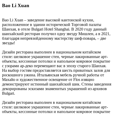
Bao Li Xuan
Bao Li Xuan – заведение высокой кантонской кухни,
расположенное в здании исторической Торговой палаты
Шанхая, в отеле Bulgari Hotel Shanghai. В 2020 году данный
шанхайский ресторан получил одну звезду Мишлен, а в 2021,
благодаря непревзойденному мастерству шеф-повара, – две
звезды!
Дизайн ресторана выполнен в национальном китайском
стиле: шелковое украшение стен, черные лакированные арт-
объекты, кессонные потолки и напольное ковровое покрытие
с узорами ар-деко перемещают вас в эпоху старого Шанхая.
На выбор гостям предоставляется шесть приватных залов для
роскошного ужина. Итальянская мебель ручной работы от
Maxalto и художественное освещение от Flos изящно
демонстрируют истинный шанхайский шик. Стены заведения
декорированы эскизами знаменитых украшений из архивов
Bulgari.
Дизайн ресторана выполнен в национальном китайском
стиле: шелковое украшение стен, черные лакированные арт-
объекты, кессонные потолки и напольное ковровое покрытие