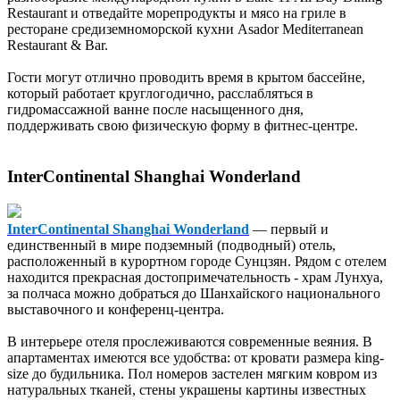
Restaurant и отведайте морепродукты и мясо на гриле в
ресторане средиземноморской кухни Asador Mediterranean
Restaurant & Bar.
Гости могут отлично проводить время в крытом бассейне,
который работает круглогодично, расслабляться в
гидромассажной ванне после насыщенного дня,
поддерживать свою физическую форму в фитнес-центре.
InterContinental Shanghai Wonderland
InterContinental Shanghai Wonderland
— первый и
единственный в мире подземный (подводный) отель,
расположенный в курортном городе Сунцзян. Рядом с отелем
находится прекрасная достопримечательность - храм Лунхуа,
за полчаса можно добраться до Шанхайского национального
выставочного и конференц-центра.
В интерьере отеля прослеживаются современные веяния. В
апартаментах имеются все удобства: от кровати размера king-
size до будильника. Пол номеров застелен мягким ковром из
натуральных тканей, стены украшены картины известных