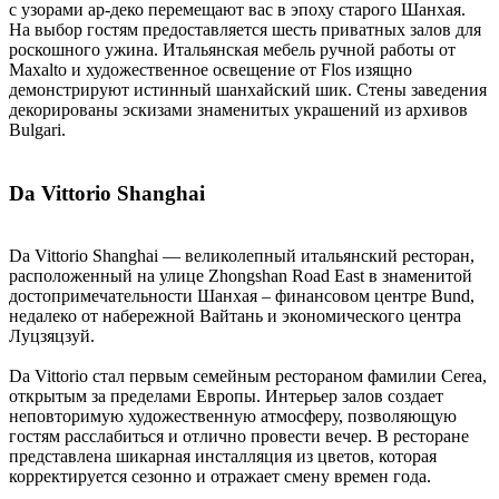
с узорами ар-деко перемещают вас в эпоху старого Шанхая.
На выбор гостям предоставляется шесть приватных залов для
роскошного ужина. Итальянская мебель ручной работы от
Maxalto и художественное освещение от Flos изящно
демонстрируют истинный шанхайский шик. Стены заведения
декорированы эскизами знаменитых украшений из архивов
Bulgari.
Da Vittorio Shanghai
Da Vittorio Shanghai — великолепный итальянский ресторан,
расположенный на улице Zhongshan Road East в знаменитой
достопримечательности Шанхая – финансовом центре Bund,
недалеко от набережной Вайтань и экономического центра
Луцзяцзуй.
Da Vittorio стал первым семейным рестораном фамилии Cerea,
открытым за пределами Европы. Интерьер залов создает
неповторимую художественную атмосферу, позволяющую
гостям расслабиться и отлично провести вечер. В ресторане
представлена шикарная инсталляция из цветов, которая
корректируется сезонно и отражает смену времен года.