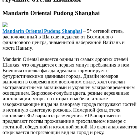
Mandarin Oriental Pudong Shanghai
Mandarin Oriental Pudong Shanghai
– 5* сетевой отель,
расположенный в Шанхае недалеко от Всемирного
финансового центра, знаменитой набережной Вайтань и
моста Наньпу.
Mandarin Oriental является одним из самых дорогих отелей
Шанхая, что ощущается с первых минут пребывания в нем.
Внешняя отделка фасада идеально гармонирует с
футуристическими зданиями города. Дизайн номеров
выполнен в современном восточном стиле, холл отделан
экстравагантными мозаиками и украшен ультрасовременным
освещением. Бирюзово-голубые цвета, резные деревянные
инсталляции, узоры на шторах и мебели, а также
завораживающие виды на панораму города погружают гостей
в истинную азиатскую роскошь. Номерной фонд отеля
составляет 362 варианта размещения. VIP-апартаменты
предлагают гостям проживание в трехспальном номере с
гостиной, обеденной и кухонной зоной. Из окон апартаментов
открывается потрясающий вид на город и реку.