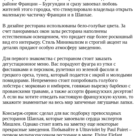
районе Франции – Бургундии и сразу завоевал любовь
жителей этого городка, что стимулировало владельца открыть
маленькую частичку Франции и в Шанхае.
В дизайне ресторана использованы бело-голубые цвета. За
счет панорамных окон залы ресторана наполнены
естественным освещением, что придает еще более роскошный
вид его интерьеру. Стиль Минимализм и строгий акцент на
деталях придают особую атмосферу заведению.
Для первого знакомства с рестораном стоит заказать
дегустационное меню. Вас порадуют фуагра из утки с
фисташками и персиком, рулетики из зеленой фасоли и
грецкого ореха, тунец, который подается с икрой и молодыми
помидорами. Непременно стоит попробовать голубого
лобстера с морковью и имбирем, говяжью вырезку барбекю с
прованскими травами, а также ассорти французских десертов!
А если вы хотите отведать настоящую французскую кухню, то
закажите знаменитые на весь мир запеченые лягушачьи лапки.
Консьерж-сервис сделал для вас подборку превосходных
ресторанов Шанхая, которые завоевали сердца экспертов
Мишлен. Однако стоит взять на заметку еще некоторые
прекрасные заведения. Побывайте в Ultraviolet by Paul Pairet –
первом мультисенсорном ресторане в мире, Flying Elefant