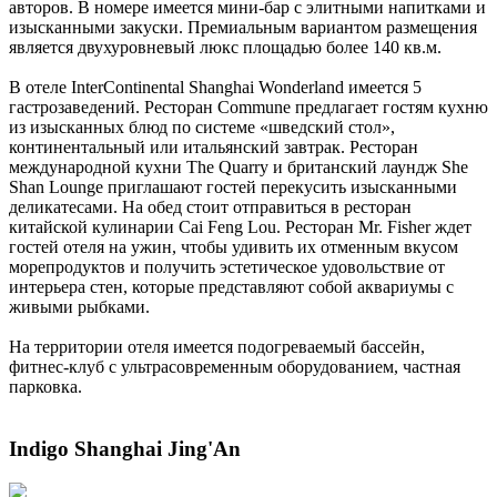
авторов. В номере имеется мини-бар с элитными напитками и
изысканными закуски. Премиальным вариантом размещения
является двухуровневый люкс площадью более 140 кв.м.
В отеле InterContinental Shanghai Wonderland имеется 5
гастрозаведений. Ресторан Commune предлагает гостям кухню
из изысканных блюд по системе «шведский стол»,
континентальный или итальянский завтрак. Ресторан
международной кухни The Quarry и британский лаундж She
Shan Lounge приглашают гостей перекусить изысканными
деликатесами. На обед стоит отправиться в ресторан
китайской кулинарии Cai Feng Lou. Ресторан Mr. Fisher ждет
гостей отеля на ужин, чтобы удивить их отменным вкусом
морепродуктов и получить эстетическое удовольствие от
интерьера стен, которые представляют собой аквариумы с
живыми рыбками.
На территории отеля имеется подогреваемый бассейн,
фитнес-клуб с ультрасовременным оборудованием, частная
парковка.
Indigo Shanghai Jing'An