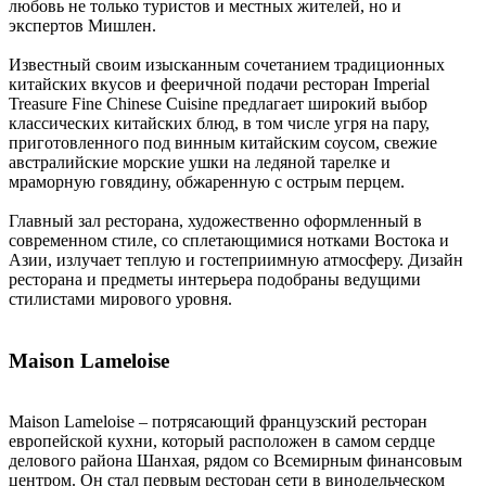
любовь не только туристов и местных жителей, но и
экспертов Мишлен.
Известный своим изысканным сочетанием традиционных
китайских вкусов и фееричной подачи ресторан Imperial
Treasure Fine Chinese Cuisine предлагает широкий выбор
классических китайских блюд, в том числе угря на пару,
приготовленного под винным китайским соусом, свежие
австралийские морские ушки на ледяной тарелке и
мраморную говядину, обжаренную с острым перцем.
Главный зал ресторана, художественно оформленный в
современном стиле, со сплетающимися нотками Востока и
Азии, излучает теплую и гостеприимную атмосферу. Дизайн
ресторана и предметы интерьера подобраны ведущими
стилистами мирового уровня.
Maison Lameloise
Maison Lameloise – потрясающий французский ресторан
европейской кухни, который расположен в самом сердце
делового района Шанхая, рядом со Всемирным финансовым
центром. Он стал первым ресторан сети в винодельческом