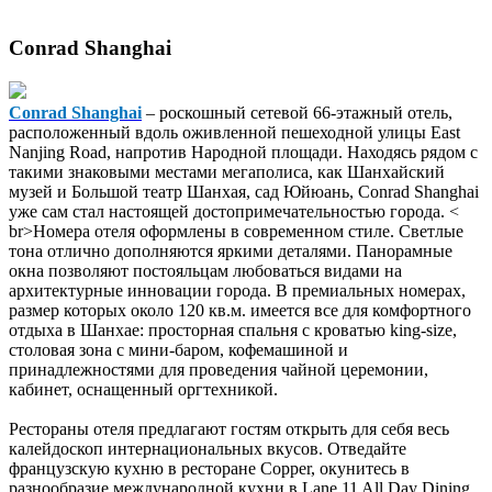
Conrad Shanghai
Conrad Shanghai
– роскошный сетевой 66-этажный отель,
расположенный вдоль оживленной пешеходной улицы East
Nanjing Road, напротив Народной площади. Находясь рядом с
такими знаковыми местами мегаполиса, как Шанхайский
музей и Большой театр Шанхая, сад Юйюань, Conrad Shanghai
уже сам стал настоящей достопримечательностью города. <
br>Номера отеля оформлены в современном стиле. Светлые
тона отлично дополняются яркими деталями. Панорамные
окна позволяют постояльцам любоваться видами на
архитектурные инновации города. В премиальных номерах,
размер которых около 120 кв.м. имеется все для комфортного
отдыха в Шанхае: просторная спальня с кроватью king-size,
столовая зона с мини-баром, кофемашиной и
принадлежностями для проведения чайной церемонии,
кабинет, оснащенный оргтехникой.
Рестораны отеля предлагают гостям открыть для себя весь
калейдоскоп интернациональных вкусов. Отведайте
французскую кухню в ресторане Copper, окунитесь в
разнообразие международной кухни в Lane 11 All Day Dining