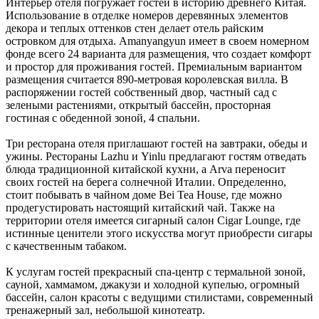
Интерьер отеля погружает гостей в историю древнего Китая.
Использование в отделке номеров деревянных элементов
декора и теплых оттенков стен делает отель райским
островком для отдыха. Amanyangyun имеет в своем номерном
фонде всего 24 варианта для размещения, что создает комфорт
и простор для проживания гостей. Премиальным вариантом
размещения считается 890-метровая королевская вилла. В
распоряжении гостей собственный двор, частный сад с
зелеными растениями, открытый бассейн, просторная
гостиная с обеденной зоной, 4 спальни.
Три ресторана отеля приглашают гостей на завтраки, обеды и
ужины. Рестораны Lazhu и Yinlu предлагают гостям отведать
блюда традиционной китайской кухни, а Arva переносит
своих гостей на берега солнечной Италии. Определенно,
стоит побывать в чайном доме Bei Tea House, где можно
продегустировать настоящий китайский чай. Также на
территории отеля имеется сигарный салон Cigar Lounge, где
истинные ценители этого искусства могут приобрести сигары
с качественным табаком.
К услугам гостей прекрасный спа-центр с термальной зоной,
сауной, хаммамом, джакузи и холодной купелью, огромный
бассейн, салон красоты с ведущими стилистами, современный
тренажерный зал, небольшой кинотеатр.