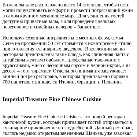
В главном зале расположено всего 14 столиков, чтобы гости
могли почувствовать комфорт и провести потрясающий ужин
в самом крупном мегаполисе мира. Для уединения гостей
доступны приватные залы, а для проведения деловых
переговоров и семейных вечеров – банкетные.
Используя сезонные ингредиенты с местных ферм, семья
Cerea на протяжении 50 лет стремится к новаторскому стилю
приготовления кулинарных шедевров. В коллекции меню
ресторана представлены такие блюда, как сливочная паста с
китайским желтым горбылем, трюфельные тальолини с
круассанами, мисо с чесночным соусом и черной икрой, а на
десерт – торт тирамису. Отдельного внимания заслуживает
винный погреб ресторана, в котором представлено порядка
700 напитков с виноделен Италии, Франции и Испании.
Imperial Treasure Fine Chinese Cuisine
Imperial Treasure Fine Chinese Cuisine – это новый ресторан
кантонской кухни, который приглашает гостей отправиться в
кулинарное приключение по Поднебесной. Данный ресторан,
являясь недавно открытым заведением Шанхая, уже завоевал