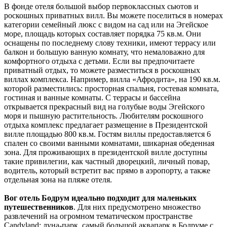
В фонде отеля большой выбор первоклассных сьютов и
роскошных приватных вилл. Вы можете поселиться в номерах
категории семейный люкс с видом на сад или на Эгейское
море, площадь которых составляет порядка 75 кв.м. Они
оснащены по последнему слову техники, имеют террасу или
балкон и большую ванную комнату, что немаловажно для
комфортного отдыха с детьми. Если вы предпочитаете
приватный отдых, то можете разместиться в роскошных
виллах комплекса. Например, вилла «Афродита», на 190 кв.м.
которой разместились: просторная спальня, гостевая комната,
гостиная и ванные комнаты. С террасы и бассейна
открывается прекрасный вид на голубые воды Эгейского
моря и пышную растительность. Любителям роскошного
отдыха комплекс предлагает размещение в Президентской
вилле площадью 800 кв.м. Гостям виллы предоставляется 6
спален со своими ванными комнатами, шикарная обеденная
зона. Для проживающих в президентской вилле доступны
такие привилегии, как частный дворецкий, личный повар,
водитель, который встретит вас прямо в аэропорту, а также
отдельная зона на пляже отеля.
Вог отель Бодрум идеально подходит для маленьких
путешественников
. Для них предусмотрено множество
развлечений на огромном тематическом пространстве
Candyland: луна-парк, самый большой аквапарк в Бодруме с