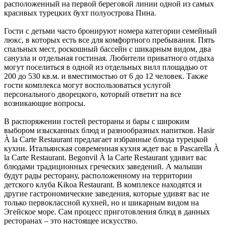
расположенный на первой береговой линии одной из самых
красивых турецких бухт полуострова Пина.
Гости с детьми часто бронируют номера категории cемейный
люкс, в которых есть все для комфортного пребывания. Пять
спальных мест, роскошный бассейн с шикарным видом, два
санузла и отдельная гостиная. Любители приватного отдыха
могут поселиться в одной из отдельных вилл площадью от
200 до 530 кв.м. и вместимостью от 6 до 12 человек. Также
гости комплекса могут воспользоваться услугой
персонального дворецкого, который ответит на все
возникающие вопросы.
В распоряжении гостей рестораны и бары с широким
выбором изысканных блюд и разнообразных напитков. Hasir
À la Carte Restaurant предлагает избранные блюда турецкой
кухни. Итальянская современная кухня ждет вас в Pascarella À
la Carte Restaurant. Begonvil À la Carte Restaurant удивит вас
блюдами традиционных греческих заведений. А малыши
будут рады ресторану, расположенному на территории
детского клуба Kikoa Restaurant. В комплексе находятся и
другие гастрономические заведения, которые удивят вас не
только первоклассной кухней, но и шикарным видом на
Эгейское море. Сам процесс приготовления блюд в данных
ресторанах – это настоящее искусство.