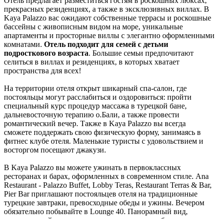
Отель предлагает разместиться гостям в роскошных люксах,
прекрасных резиденциях, а также в эксклюзивных виллах. В
Kaya Palazzo вас ожидают собственные террасы и роскошные
бассейны с живописным видом на море, уникальные
апартаменты и просторные виллы с элегантно оформленными
комнатами.
Отель подходит для семей с детьми
подросткового возраста
. Большие семьи предпочитают
селиться в виллах и резиденциях, в которых хватает
пространства для всех!
На территории отеля открыт шикарный спа-салон, где
постояльцы могут расслабиться и оздоровиться: пройти
специальный курс процедур массажа в турецкой бане,
дальневосточную терапию о.Бали, а также провести
романтический вечер. Также в Kaya Palazzo вы всегда
сможете поддержать свою физическую форму, занимаясь в
фитнес клубе отеля. Маленькие туристы с удовольствием и
восторгом посещают джакузи.
В Kaya Palazzo вы можете ужинать в первоклассных
ресторанах и барах, оформленных в современном стиле. Ana
Restaurant - Palazzo Buffet, Lobby Teras, Restaurant Terras & Bar,
Pier Bar приглашают постояльцев отеля на традиционные
турецкие завтраки, превосходные обеды и ужины. Вечером
обязательно побывайте в Lounge 40. Панорамный вид,