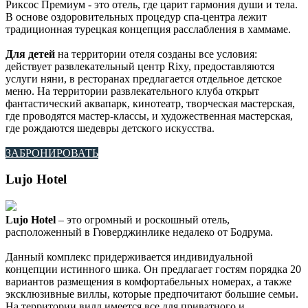
Риксос Премиум - это отель, где царит гармония души и тела.
В основе оздоровительных процедур спа-центра лежит
традиционная турецкая концепция расслабления в хаммаме.
Для детей
на территории отеля созданы все условия:
действует развлекательный центр Rixy, предоставляются
услуги няни, в ресторанах предлагается отдельное детское
меню. На территории развлекательного клуба открыт
фантастический аквапарк, кинотеатр, творческая мастерская,
где проводятся мастер-классы, и художественная мастерская,
где рождаются шедевры детского искусства.
ЗАБРОНИРОВАТЬ
Lujo Hotel
Lujo Hotel
– это огромный и роскошный отель,
расположенный в Гюверджинлике недалеко от Бодрума.
Данный комплекс придерживается индивидуальной
концепции истинного шика. Он предлагает гостям порядка 20
вариантов размещения в комфортабельных номерах, а также
эксклюзивные виллы, которые предпочитают большие семьи.
На территории вилл имеется все для приватного и