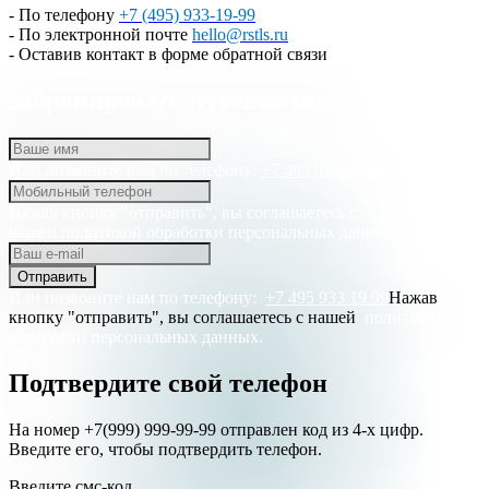
- По телефону
+7 (495) 933-19-99
- По электронной почте
hello@rstls.ru
- Оставив контакт в форме обратной связи
забронировать путешествие
Или позвоните нам по телефону:
+7 495 933 19 99
Нажав кнопку "отправить", вы соглашаетесь с
нашей
политикой обработки персональных данных.
Отправить
Или позвоните нам по телефону:
+7 495 933 19 99
Нажав
кнопку "отправить", вы соглашаетесь с нашей
политикой
обработки персональных данных.
Подтвердите свой телефон
На номер +7(999) 999-99-99 отправлен код из 4-х цифр.
Введите его, чтобы подтвердить телефон.
Введите смс-код