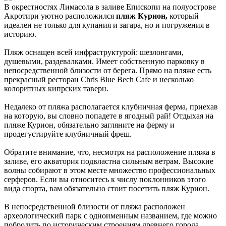
В окрестностях Лимасола в заливе Епископи на полуострове
Акротири уютно расположился
пляж Курион,
который
идеален не только для купания и загара, но и погружения в
историю.
Пляж оснащен всей инфраструктурой: шезлонгами,
душевыми, раздевалками. Имеет собственную парковку в
непосредственной близости от берега. Прямо на пляже есть
прекрасный ресторан Chris Blue Bech Cafe и несколько
колоритных кипрских таверн.
Недалеко от пляжа располагается клубничная ферма, приехав
на которую, вы словно попадете в ягодный рай! Отдыхая на
пляже Курион, обязательно загляните на ферму и
продегустируйте клубничный фреш.
Обратите внимание, что, несмотря на расположение пляжа в
заливе, его акватория подвластна сильным ветрам. Высокие
волны собирают в этом месте множество профессиональных
серферов. Если вы относитесь к числу поклонников этого
вида спорта, вам обязательно стоит посетить пляж Курион.
В непосредственной близости от пляжа расположен
археологический парк с одноименным названием, где можно
побродить по историческим строениям древнего города,