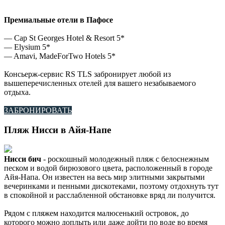
Премиальные отели в Пафосе
— Cap St Georges Hotel & Resort 5*
— Elysium 5*
— Amavi, MadeForTwo Hotels 5*
Консьерж-сервис RS TLS забронирует любой из
вышеперечисленных отелей для вашего незабываемого
отдыха.
ЗАБРОНИРОВАТЬ
Пляж Нисси в Айя-Напе
Нисси бич
- роскошный молодежный пляж с белоснежным
песком и водой бирюзового цвета, расположенный в городе
Айя-Напа. Он известен на весь мир элитными закрытыми
вечеринками и пенными дискотеками, поэтому отдохнуть тут
в спокойной и расслабленной обстановке вряд ли получится.
Рядом с пляжем находится малюсенький островок, до
которого можно доплыть или даже дойти по воде во время