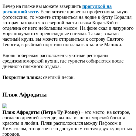
Вечер на пляже вы можете завершить
прогулкой на
роскошной яхте.
Если хотите провести профессиональную
фотосессию, то можете отправиться на лодке в бухту Коралия,
которая находится в северной части пляжа Корал-Бэй и
отделена от него небольшим мысом. На фоне скал и лазурного
моря получаются превосходные снимки. Также, заказав
частный круиз, вы можете отправиться к острову Святого
Георгия, в рыбный порт или поплавать в заливе Маники.
Вдоль побережья расположены уютные рестораны
средиземноморской кухни, где туристы собираются после
дневного пляжного отдыха.
Покрытие пляжа
: светлый песок.
Пляж Афродиты
Пляж Афродиты (Петра-Ту-Ромиу)
– это место, на которое,
согласно древней легенде, вышла из пены морской богиня
красоты и любви. Пляж расположился между Пафосом и
Лимасолом, что делает его доступным гостям двух курортных
городов.