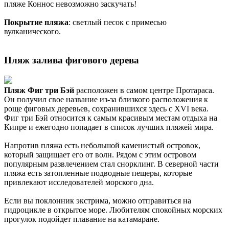
пляже Коннос невозможно заскучать!
Покрытие пляжа
: светлый песок с примесью
вулканического.
Пляж залива фигового дерева
Пляж Фиг три Бэй
расположен в самом центре Протараса.
Он получил свое название из-за близкого расположения к
роще фиговых деревьев, сохранившихся здесь с XVI века.
Фиг три Бэй относится к самым красивым местам отдыха на
Кипре и ежегодно попадает в список лучших пляжей мира.
Напротив пляжа есть небольшой каменистый островок,
который защищает его от волн. Рядом с этим островом
популярным развлечением стал снорклинг. В северной части
пляжа есть затопленные подводные пещеры, которые
привлекают исследователей морского дна.
Если вы поклонник экстрима, можно отправиться на
гидроцикле в открытое море. Любителям спокойных морских
прогулок подойдет плавание на катамаране.