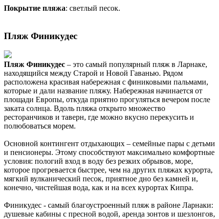
Покрытие пляжа
: светлый песок.
Пляж Финикудес
Пляж Финикудес
– это самый популярный пляж в Ларнаке,
находящийся между Старой и Новой Гаванью. Рядом
расположена красивая набережная с финиковыми пальмами,
которые и дали название пляжу. Набережная начинается от
площади Европы, откуда приятно прогуляться вечером после
заката солнца. Вдоль пляжа открыто множество
ресторанчиков и таверн, где можно вкусно перекусить и
полюбоваться морем.
Основной контингент отдыхающих – семейные пары с детьми
и пенсионеры. Этому способствуют максимально комфортные
условия: пологий вход в воду без резких обрывов, море,
которое прогревается быстрее, чем на других пляжах курорта,
мягкий вулканический песок, приятное дно без камней и,
конечно, чистейшая вода, как и на всех курортах Кипра.
Финикудес - самый благоустроенный пляж в районе Ларнаки:
душевые кабины с пресной водой, аренда зонтов и шезлонгов,