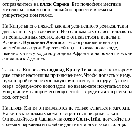
отправляйтесь на
пляж Сирена
. Его полюбили местные
жители за возможность спокойно провести время на
умиротворенном пляже.
На Кипре много пляжей как для уединенного релакса, так и
для активных развлечений. Но если вам захотелось поплавать
в нестандартных местах, можно отправиться в купальни
Адониса.
Купальни Адониса
- это огромный водопад с
чистейшим озером бирюзовой воды. Согласно легенде,
именно к этому водопаду ходила Афродита на романтические
свидания к Адонису.
Также на Кипре есть
водопад Криту Тера
, дорога к которому
уже станет настоящим приключением. Чтобы попасть к нему,
нужно пройти через узенькую аутентичную пещеру. Тут нет
озера, образуемого водопадом, но вы можете искупаться под
мощнейшим напором его воды, чтобы зарядиться энергией на
весь отпуск!
На пляжи Кипра отправляются не только купаться и загорать.
На кипрских пляжах можно встретить шикарные закаты.
Отправляйтесь в Ларнаку на
озеро Солт-Лейк
, погуляйте по
солевым барханам и понаблюдайте янтарный закат солнца.