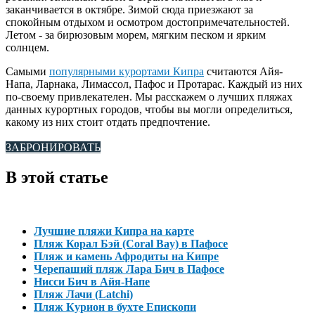
заканчивается в октябре. Зимой сюда приезжают за
спокойным отдыхом и осмотром достопримечательностей.
Летом - за бирюзовым морем, мягким песком и ярким
солнцем.
Самыми
популярными курортами Кипра
считаются Айя-
Напа, Ларнака, Лимассол, Пафос и Протарас. Каждый из них
по-своему привлекателен. Мы расскажем о лучших пляжах
данных курортных городов, чтобы вы могли определиться,
какому из них стоит отдать предпочтение.
ЗАБРОНИРОВАТЬ
В этой статье
Лучшие пляжи Кипра на карте
Пляж Корал Бэй (Coral Bay) в Пафосе
Пляж и камень Афродиты на Кипре
Черепаший пляж Лара Бич в Пафосе
Нисси Бич в Айя-Напе
Пляж Лачи (Latchi)
Пляж Курион в бухте Епископи