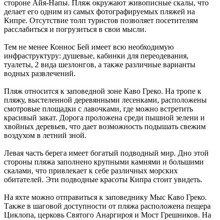
стороне Айя-Напы. Пляж окружают живописные скалы, что
делает его одним из самых фотографируемых пляжей на
Кипре. Отсутствие толп туристов позволяет посетителям
расслабиться и погрузиться в свои мысли.
Тем не менее Коннос Бей имеет всю необходимую
инфраструктуру: душевые, кабинки для переодевания,
туалеты, 2 вида шезлонгов, а также различные варианты
водных развлечений.
Пляж относится к заповедной зоне Каво Греко. На тропе к
пляжу, выстеленной деревянными лесенками, расположены
смотровые площадки с лавочками, где можно встретить
красивый закат. Дорога проложена среди пышной зелени и
хвойных деревьев, что дает возможность подышать свежим
воздухом в летний зной.
Левая часть берега имеет богатый подводный мир. Дно этой
стороны пляжа заполнено крупными камнями и большими
скалами, что привлекает к себе различных морских
обитателей. Эти подводные красоты Кипра стоит увидеть.
На яхте можно отправиться к заповеднику Мыс Каво Греко.
Также в шаговой доступности от пляжа расположена пещера
Циклопа, церковь Святого Анаргироя и Мост Грешников. На