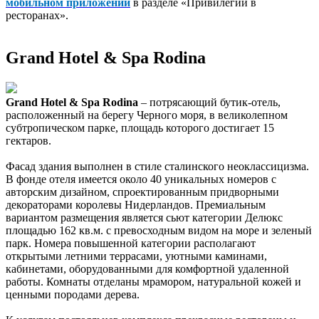
мобильном приложении
в разделе «Привилегии в
ресторанах».
Grand Hotel & Spa Rodina
Grand Hotel & Spa Rodina
– потрясающий бутик-отель,
расположенный на берегу Черного моря, в великолепном
субтропическом парке, площадь которого достигает 15
гектаров.
Фасад здания выполнен в стиле сталинского неоклассицизма.
В фонде отеля имеется около 40 уникальных номеров с
авторским дизайном, спроектированным придворными
декораторами королевы Нидерландов. Премиальным
вариантом размещения является сьют категории Делюкс
площадью 162 кв.м. с превосходным видом на море и зеленый
парк. Номера повышенной категории располагают
открытыми летними террасами, уютными каминами,
кабинетами, оборудованными для комфортной удаленной
работы. Комнаты отделаны мрамором, натуральной кожей и
ценными породами дерева.