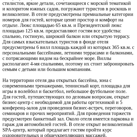
стилистов, яркие детали, сочетающиеся с морской тематикой
и колоритом южных садов, погружают туристов в роскошь и
великолепие. В отеле предусмотрены премиальные категории
номеров для гостей, которые ценят простор и комфорт на
отдыхе. Люкс площадью 65 кв.м. и Президентский люкс
площадью 125 кв.м. предоставляют гостям все удобства:
спальню, гостиную, широкий балкон или открытую террасу.
Для самых взыскательных туристов в фонде отеля
предусмотрены 6 вилл площадь каждой из которых 365 кв.м. с
персональными бассейнами, летними террасами и балконами,
с потрясающими видом на бескрайнее море. Виллы
располагают 4-мя спальнями, поэтому их стоит забронировать
семьям с детьми или большим компаниям.
На территории отеля два открытых бассейна, зона с
современными тренажерами, теннисный корт, площадка для
игры в волейбол и баскетбол, небольшое футбольное поле.
Для гостей, путешествующих по деловым вопросам, открыт
бизнес-центр с необходимой для работы оргтехникой и 5
конференц-залов для проведения бизнес-встреч, переговоров,
семинаров и прочих мероприятий. Для проведения торжеств
предусмотрен банкетный зал. Около отеля имеется парковка и
гараж для автомобилей гостей. В отеле открыт великолепный
SPA-центр, который предлагает гостям пройти курс
оздоровительных и общеукрепляющих массажей,