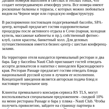
Дизайн номеров выполнен в светлых и теплых тонах, что
создает непередаваемую атмосферу уюта. Все номера имеют
роскошные балконы и террасы, с которых можно любоваться
видом на Черное море или городскую инфраструктуру.
В распоряжении постояльцев подогреваемый бассейн, SPA-
центр, который предлагает гостям оздоровительные
процедуры после активного отдыха в Сочи (парная, холодная
купель, массажные кабинеты и пр.), собственный фитнес-
клуб, салон красоты, банкетный холл. Для деловых
путешественников имеется бизнес-центр с шестью конференц-
залами.
На территории отеля находится премиальный ресторан и два
бара. Бар у бассейна Nauti Club приглашает гостей отведать
ассорти деликатесов и напитки с виноделен Краснодарского
края. Ресторан Passage предлагает гостям отведать блюда
национальной русской кухни в лучшем ее исполнении.
Концепцией заведения является авторская подача блюд и
настоящее театральное шоу.
Клиенты премиального консьерж-сервиса RS TLS, могут
воспользоваться специальным предложением - скидкой 10%
на меню ресторана Passage и бара у пляжа - Nauti Club. Чтобы
получить привилегию, зайдите на страницу партнера в