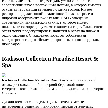
Kamelia Cafe – отличный ресторан, умело сочетающий
европейский вкус с восточными нотами, в котором имеется
открытая терраса для вечернего отдыха гостей. Rivage –
ресторан, предлагающий нежнейшие блюда на гриле и
широкий ассортимент южных вин. БАО - заведение
современной паназиатской кухни, в котором можно
полакомиться морепродуктами с видом на море. Также гости
отеля могут продегустировать напитки в барах на пляже и
около бассейна. Сладкоежек порадует собственная
кондитерская с европейскими пирожными и швейцарским
шоколадом.
Radisson Collection Paradise Resort &
Spa
Radisson Collection Paradise Resort & Spa
– роскошный
отель, расположенный на первой береговой линии
Имеретинского пляжа, в новом районе Адлера на территории
Сириуса.
Дизайн комплекса продуман до мелочей. Смелые
интерьерные решения планировки, мебель от ведущих