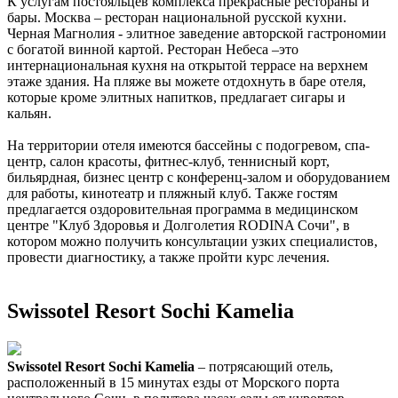
К услугам постояльцев комплекса прекрасные рестораны и
бары. Москва – ресторан национальной русской кухни.
Черная Магнолия - элитное заведение авторской гастрономии
с богатой винной картой. Ресторан Небеса –это
интернациональная кухня на открытой террасе на верхнем
этаже здания. На пляже вы можете отдохнуть в баре отеля,
которые кроме элитных напитков, предлагает сигары и
кальян.
На территории отеля имеются бассейны с подогревом, спа-
центр, салон красоты, фитнес-клуб, теннисный корт,
бильярдная, бизнес центр с конференц-залом и оборудованием
для работы, кинотеатр и пляжный клуб. Также гостям
предлагается оздоровительная программа в медицинском
центре "Клуб Здоровья и Долголетия RODINA Сочи", в
котором можно получить консультации узких специалистов,
провести диагностику, а также пройти курс лечения.
Swissotel Resort Sochi Kamelia
Swissotel Resort Sochi Kamelia
– потрясающий отель,
расположенный в 15 минутах езды от Морского порта