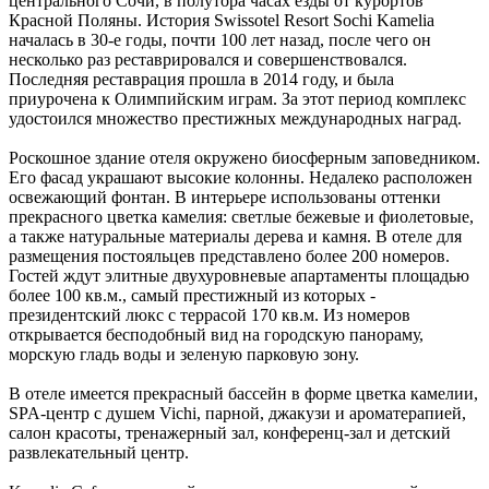
центрального Сочи, в полутора часах езды от курортов
Красной Поляны. История Swissotel Resort Sochi Kamelia
началась в 30-е годы, почти 100 лет назад, после чего он
несколько раз реставрировался и совершенствовался.
Последняя реставрация прошла в 2014 году, и была
приурочена к Олимпийским играм. За этот период комплекс
удостоился множество престижных международных наград.
Роскошное здание отеля окружено биосферным заповедником.
Его фасад украшают высокие колонны. Недалеко расположен
освежающий фонтан. В интерьере использованы оттенки
прекрасного цветка камелия: светлые бежевые и фиолетовые,
а также натуральные материалы дерева и камня. В отеле для
размещения постояльцев представлено более 200 номеров.
Гостей ждут элитные двухуровневые апартаменты площадью
более 100 кв.м., самый престижный из которых -
президентский люкс с террасой 170 кв.м. Из номеров
открывается бесподобный вид на городскую панораму,
морскую гладь воды и зеленую парковую зону.
В отеле имеется прекрасный бассейн в форме цветка камелии,
SPA-центр с душем Vichi, парной, джакузи и ароматерапией,
салон красоты, тренажерный зал, конференц-зал и детский
развлекательный центр.