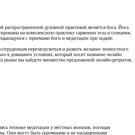
й распространенной духовной практикой является йога. Йога
тированы на комплексную практику гармонии тела и сознания.
мещающуюся с приемами йоги и медитации при ходьбе.
сотрудникам перезагрузиться и развить желание личностного
льно в домашних условиях, который носит название онлайн
 На рынке вы найдете множество предложений онлайн-ретритов,
аясь технике медитации у местных монахов, посещая
-туры. Они могут быть скромными и не насыщенными