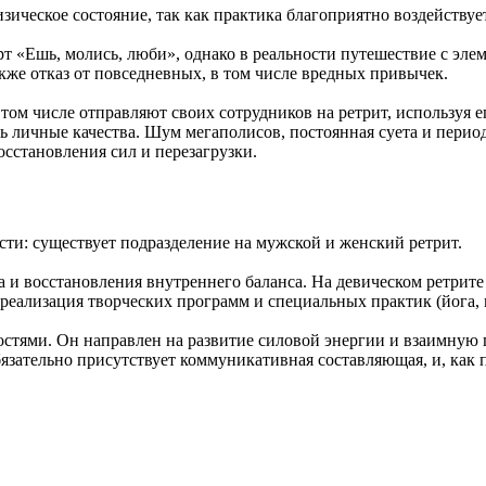
ческое состояние, так как практика благоприятно воздействует 
т «Ешь, молись, люби», однако в реальности путешествие с эле
акже отказ от повседневных, в том числе вредных привычек.
том числе отправляют своих сотрудников на ретрит, используя 
ать личные качества. Шум мегаполисов, постоянная суета и пери
осстановления сил и перезагрузки.
сти: существует подразделение на мужской и женский ретрит.
ва и восстановления внутреннего баланса. На девическом ретрит
 реализация творческих программ и специальных практик (йога,
стями. Он направлен на развитие силовой энергии и взаимную 
бязательно присутствует коммуникативная составляющая, и, как