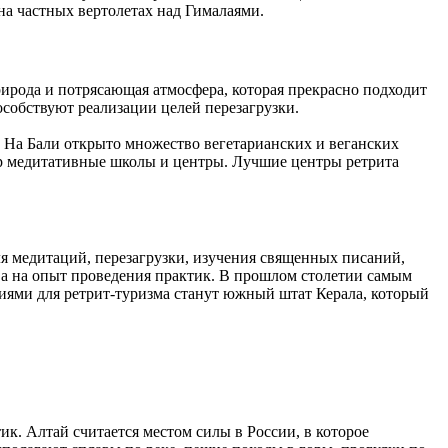
на частных вертолетах над Гималаями.
рирода и потрясающая атмосфера, которая прекрасно подходит
собствуют реализации целей перезагрузки.
. На Бали открыто множество вегетарианских и веганских
ир медитативные школы и центры. Лучшие центры ретрита
я медитаций, перезагрузки, изучения священных писаний,
, а на опыт проведения практик. В прошлом столетии самым
иями для ретрит-туризма станут южный штат Керала, который
к. Алтай считается местом силы в России, в которое