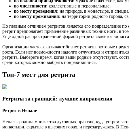
по половой принадлежности:
мужские и женские, как мы
по численности:
коллективные и персональные;
по месту проведения:
на природе, в монастыре, в специ
по месту проживания:
на территории родного города, св
Но главным отличием ретритов является его подразделение по
ретрит предполагает применение различных техник йоги, в то
Еще одной распространенной формой ретрита является випасс
Организации часто заказывают бизнес ретриты, которые предс
роста. Если нет возможности надолго отлучиться и отправитьс
ретрита. Выберете время, когда ваши родные отсутствуют, сос
среди которых можно выбрать понравившийся.
Топ-7 мест для ретрита
Ретриты за границей: лучшие направления
Ретрит в Непале
Непал – родина множества духовных практик, куда устремляют
монастыри, скрытые в высоких горах, и перезагружаясь. В Не