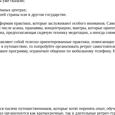
 уже сказали;
альных центрах;
оей страны или в другом государстве.
 формам практики, которые заслуживают особого внимания. Само
м числе асаны, пранаямы, концентрацию, мантры, которые ориен
ана, предполагающая сидячую технику медитации, а иногда сов
тавляют собой телесно ориентированные практики, помогающие 
я в путешествие, то попробуйте организовать ретрит самостояте
тавьте программу, ограничьте общение по мобильному телефону.
ся тысячи путешественников, которые хотят перенять опыт, обуч
пал организуются как краткосрочные, так и длительные ретрит