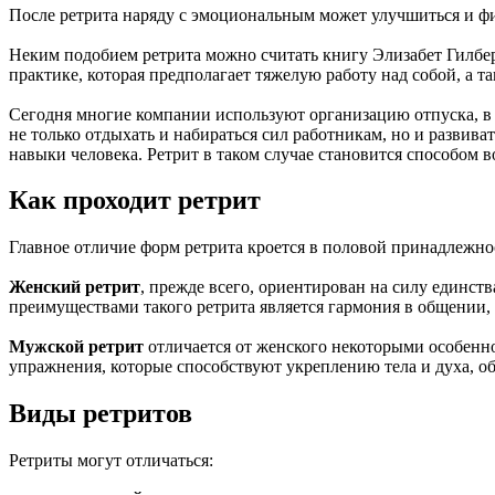
После ретрита наряду с эмоциональным может улучшиться и физи
Неким подобием ретрита можно считать книгу Элизабет Гилбер
практике, которая предполагает тяжелую работу над собой, а т
Сегодня многие компании используют организацию отпуска, в 
не только отдыхать и набираться сил работникам, но и развив
навыки человека. Ретрит в таком случае становится способом в
Как проходит ретрит
Главное отличие форм ретрита кроется в половой принадлежно
Женский ретрит
, прежде всего, ориентирован на силу единст
преимуществами такого ретрита является гармония в общении,
Мужской ретрит
отличается от женского некоторыми особенно
упражнения, которые способствуют укреплению тела и духа, о
Виды ретритов
Ретриты могут отличаться: