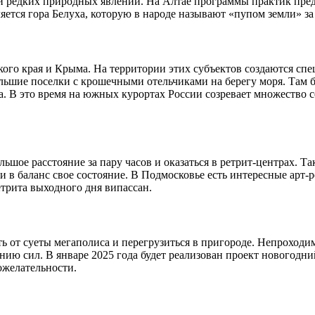
ли редких природных явлений. На Алтае программы практик пред
яется гора Белуха, которую в народе называют «пупом земли» за
ого края и Крыма. На территории этих субъектов создаются сп
льшие поселки с крошечными отельчиками на берегу моря. Там б
та. В это время на южных курортах России созревает множество 
шое расстояние за пару часов и оказаться в ретрит-центрах. Т
и в баланс свое состояние. В Подмосковье есть интересные арт-р
трита выходного дня випассан.
ь от суеты мегаполиса и перегрузиться в пригороде. Непроходи
нию сил. В январе 2025 года будет реализован проект новогодн
ожелательности.