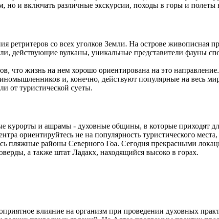
м, но и включать различные экскурсии, походы в горы и полеты 
ия ретритеров со всех уголков Земли. На острове живописная п
ли, действующие вулканы, уникальные представители фауны спо
ов, что жизнь на нем хорошо ориентирована на это направление
диномышленников и, конечно, действуют популярные на весь м
али от туристической суеты.
е курорты и ашрамы - духовные общины, в которые приходят дл
ентра ориентируйтесь не на популярность туристического места
сь пляжные районы Северного Гоа. Сегодня прекрасными локац
верды, а также штат Ладакх, находящийся высоко в горах.
оприятное влияние на организм при проведении духовных практи