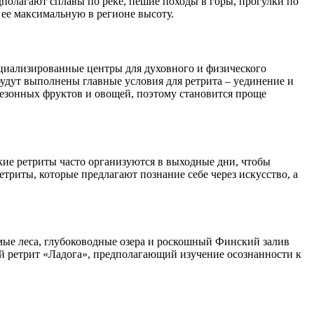
полагают сплавы по реке, пешие походы в горы, прогулки по
 ее максимальную в регионе высоту.
ециализированные центры для духовного и физического
удут выполнены главные условия для ретрита – уединение и
сезонных фруктов и овощей, поэтому становится проще
акие ретриты часто организуются в выходные дни, чтобы
етриты, которые предлагают познание себе через искусство, а
мые леса, глубоководные озера и роскошный Финский залив
ий ретрит «Ладога», предполагающий изучение осознанности к