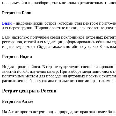
программой или, наоборот, стать не только религиозным трипо
Ретрит на Бали
Бали
– индонезийский остров, который стал центром притяжен
для перезагрузки. Широкие чистые пляжи, вечнозеленые джунг
Бали настолько популярен среди поклонников духовных ретрит
ресторанов, отелей для медитации, сформировались общины е
ищите недалеко от Убуда, а также в потайных уголках Бали, вд
Ретрит в Индии
Индия – родина йоги. В стране существуют специализированны
занятий йогой, изучения мантр. При выборе медитационного ц
популярным местом для проведения духовных практик считали
расположен на берегу океана и знаменит своими практиками аю
Ретрит центры в России
Ретрит на Алтае
На Алтае просто потрясающая природа, которая оказывает благ