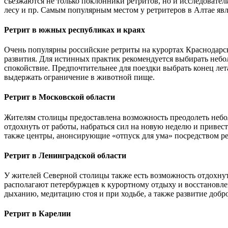
съезжаются не только поклонники ретритов, но и исследовате
лесу и пр. Самым популярным местом у ретритеров в Алтае явл
Ретрит в южных республиках и краях
Очень популярны российские ретриты на курортах Краснодарск
развития. Для истинных практик рекомендуется выбирать небо
спокойствие. Предпочтительнее для поездки выбрать конец ле
выдержать ограничение в животной пище.
Ретрит в Московской области
Жителям столицы предоставлена возможность преодолеть неболь
отдохнуть от работы, набраться сил на новую неделю и привест
также центры, анонсирующие «отпуск для ума» посредством ре
Ретрит в Ленинградской области
У жителей Северной столицы также есть возможность отдохнут
располагают петербуржцев к курортному отдыху и восстановле
дыханию, медитацию стоя и при ходьбе, а также развитие добр
Ретрит в Карелии